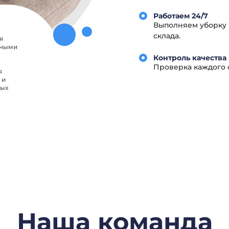
Работаем 24/7
Выполняем уборку 
склада.
я
пными
Контроль качества
Проверка каждого о
я
 и
ных
Наша команда