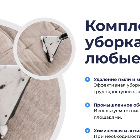
Компл
уборка
любые
Удаление пыли и 
Эффективная уборка
труднодоступных з
Промышленное об
Используем технику
площадями.
Химическая и анти
При необходимост