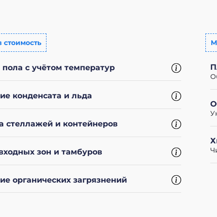
в стоимость
М
П
 пола с учётом температур
О
ие конденсата и льда
О
У
а стеллажей и контейнеров
Х
Ч
входных зон и тамбуров
ие органических загрязнений