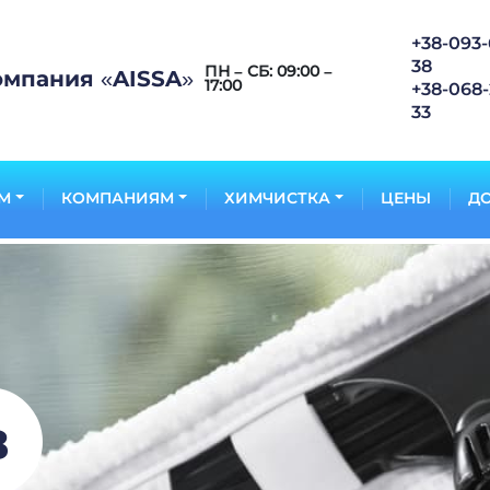
+38-093-
38
ПН – СБ: 09:00 –
омпания «AISSA»
17:00
+38-068-
33
М
КОМПАНИЯМ
ХИМЧИСТКА
ЦЕНЫ
ДО
в