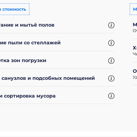
в стоимость
М
М
ание и мытьё полов
О
ие пыли со стеллажей
Х
Ч
тка зон погрузки
О
У
 санузлов и подсобных помещений
и сортировка мусора