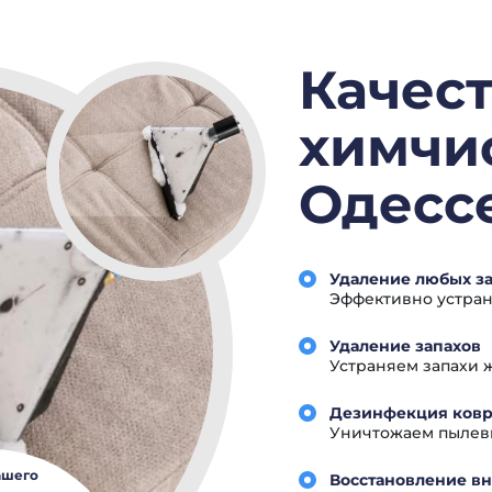
Качес
химчис
Одессе
Удаление любых з
Эффективно устран
Удаление запахов
Устраняем запахи ж
Дезинфекция ковр
Уничтожаем пылевы
ашего
Восстановление в