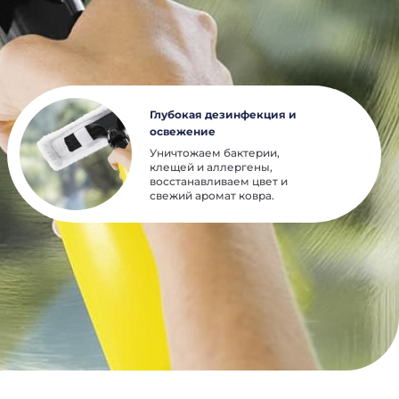
Глубокая дезинфекция и
освежение
Уничтожаем бактерии,
клещей и аллергены,
восстанавливаем цвет и
свежий аромат ковра.