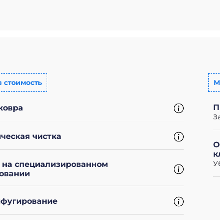
в стоимость
М
П
ковра
З
ческая чистка
О
к
У
 на специализированном
овании
фугирование