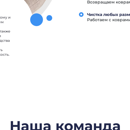
Возвращаем коврам 
Чистка любых разм
дому и
Работаем с коврам
ем
 также
м
дства
ть
ость.
Наша команда