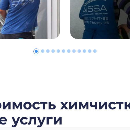
тоимость химчист
е услуги