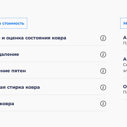
в стоимость
М
А
 и оценка состояния ковра
П
даление
А
С
э
ние пятен
О
ая стирка ковра
П
ковра