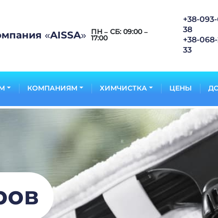
+38-093-
38
ПН – СБ: 09:00 –
омпания «AISSA»
17:00
+38-068-
33
М
КОМПАНИЯМ
ХИМЧИСТКА
ЦЕНЫ
ДО
ров