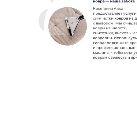
ковра — наша забота
Компания Aissa
предоставляет услуги
химчистки ковров на 
с вывозом. Мы очища
ковры из шерсти,
синтетики, вискозы, а
ковролин. Используе
гипоаллергенные сре
и профессиональные
машины, чтобы верну
коврам свежесть и ярк